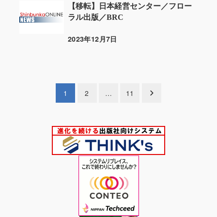
【移転】日本経営センター／フロー
ラル出版／BRC
2023年12月7日
投稿日
投
1
2
…
11
稿
の
ペ
ー
ジ
送