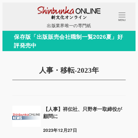
メ
イ
MENU
ン
出版業界唯一の専門紙
コ
保存版「出版販売会社職制一覧2026夏」好
ン
評発売中
テ
ン
ツ
人事・移転-2023年
へ
移
動
【人事】祥伝社、只野孝一取締役が
顧問に
2023年12月27日
投稿日