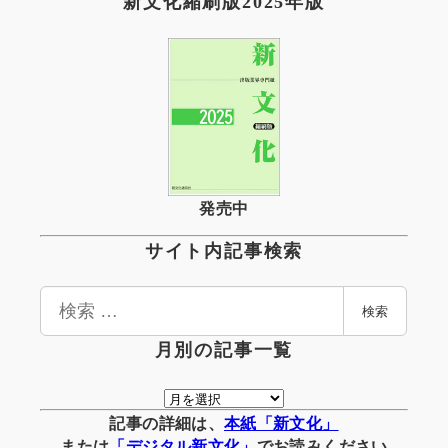
新文化縮刷版2025年版
発売中
サイト内記事検索
検
検索
索
月別の記事一覧
月
別
記事の詳細は、
本紙「新文化」
の
または
「
デジタル
新文化」
でお読みください