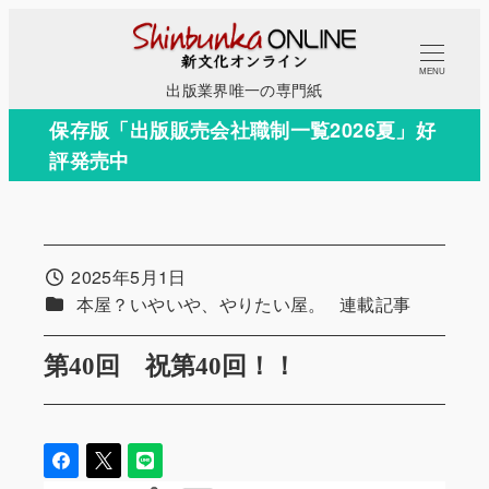
メ
イ
MENU
ン
出版業界唯一の専門紙
コ
保存版「出版販売会社職制一覧2026夏」好
ン
評発売中
テ
ン
ツ
へ
2025年5月1日
投稿日
移
カテゴリー
カテゴリー
本屋？いやいや、やりたい屋。
連載記事
動
第40回 祝第40回！！