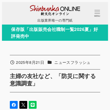
メ
イ
MENU
ン
出版業界唯一の専門紙
コ
保存版「出版販売会社職制一覧2026夏」好
ン
評発売中
テ
ン
ツ
へ
カテゴリー
2025年8月21日
ニュースフラッシュ
投稿日
移
動
主婦の友社など、「防災に関する
意識調査」