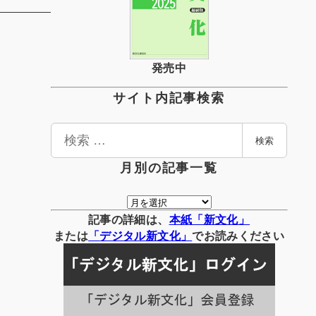
発売中
サイト内記事検索
検
検索
索
月別の記事一覧
月
別
記事の詳細は、
本紙「新文化」
の
または
「
デジタル
新文化」
でお読みください
記
事
一
覧