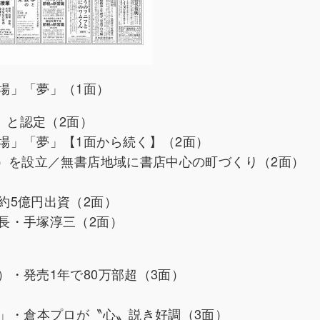
場」「夢」（1面）
」と認定（2面）
場」「夢」【1面から続く】（2面）
ン）を設立／無書店地域に書店中心の町づくり（2面）
約5億円出資（2面）
長・手塚淳三（2面）
・発売1年で80万部超（3面）
版」・倉本プロが〝心〟説き好調（3面）