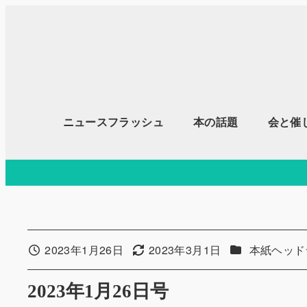
メ
イ
ン
コ
ン
テ
ニュースフラッシュ
本の話題
会と催
ン
ツ
へ
移
動
カテゴリー
2023年1月26日
2023年3月1日
本紙ヘッド
投稿日
更新日
2023年1月26日号