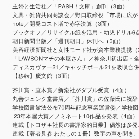
主婦と生活社／「PASH！文庫」創刊（3面）
文具・雑貨共同商談会／野口取締役「市場に広が
note／開発コスト増で赤字決算（3面）
ブックオフ／リサイクル紙を活用・幼児ドリル6
朝日新聞出版／「週刊朝日」休刊へ（3面）
美容経済新聞社と女性モード社が資本業務提携（
「LAWSONマチの本屋さん」／神奈川初出店・全
ディスカヴァー21／キャッチボール21を吸収合併
【移転】廣文館（3面）
芥川賞・直木賞／新潮社がダブル受賞（4面）
丸善ジュンク堂書店／「芥川賞」の佐藤氏に祝辞
学校図書館法公布70周年記念事業運営委／学校図
’23年本屋大賞／ノミネート10作品を発表（4面）
連載【トヨザキ社長の書評家的日乗】偶然は多発
連載【著者見参 わたしの１冊】数字の声を聞き