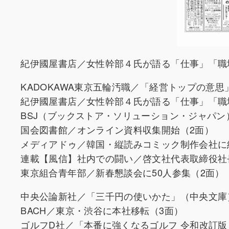
紀伊國屋書店／女性幹部４氏が語る「仕事」「職
KADOKAWA東京五輪汚職／「経営トップの意思
紀伊國屋書店／女性幹部４氏が語る「仕事」「職
BSJ（ブックストア・ソリューション・ジャパ
国会図書館／オンライン資料収集開始（2面）
メディアドゥ／韓国・縦読みコミック制作会社に
連載【風信】社内での闘い／啓文社代表取締役社
東京組合青年部／新春懇談会に50人参集（2面）
中央公論新社／「三千円の使いかた」（中央文庫）
BACH／東京・渋谷に本社移転（3面）
ゴルフD社／「本番に強くなるゴルフ 令和改訂