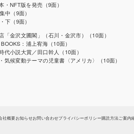
・NFT版を発売（9面）
集中（9面）
・下（9面）
店「金沢文圃閣」（石川・金沢市）（10面）
BOOKS：浦上宥海（10面）
時代小説大賞／田口幹人（10面）
・気候変動テーマの児童書〈アメリカ〉（10面）
会社概要
お知らせ
お問い合わせ
プライバシーポリシー
購読方法ご案内