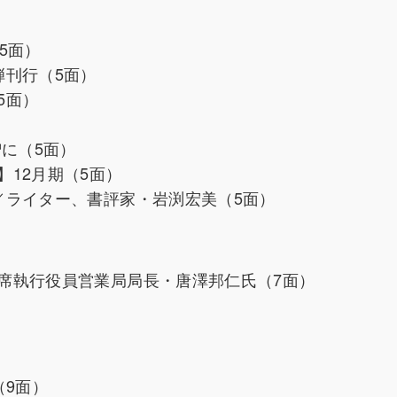
5面）
弾刊行（5面）
5面）
）
増に（5面）
12月期（5面）
／ライター、書評家・岩渕宏美（5面）
席執行役員営業局局長・唐澤邦仁氏（7面）
（9面）