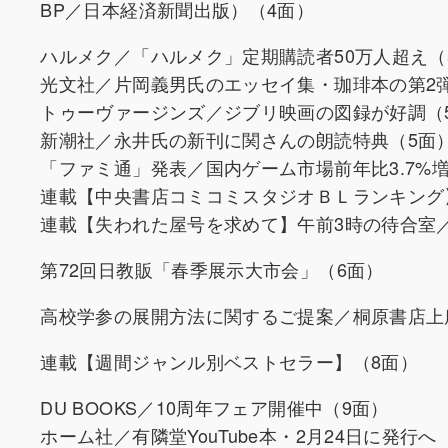
BP／日本経済新聞出版）（4面）
ハルメク／「ハルメク」定期購読者50万人超え（
光文社／片岡義男氏のエッセイ集・珈琲本の第2
トゥーヴァージンズ／ジブリ映画の図録が好調（
新潮社／永井氏の新刊に関さんの朗読特典（5面
「ファミ通」発表／国内ゲーム市場前年比3.7%
連載【中央書店コミコミスタジオＢＬランキング】
連載【失われた屋号を求めて】午前3時の待合室
第72回日教販「春季展示大市会」（6面）
高校学参の展開方法に関するご提案／桐原書店上
連載【週間ジャンル別ベストセラー】（8面）
DU BOOKS／10周年フェア開催中（9面）
ホーム社／有隣堂YouTube本・2月24日に発行へ