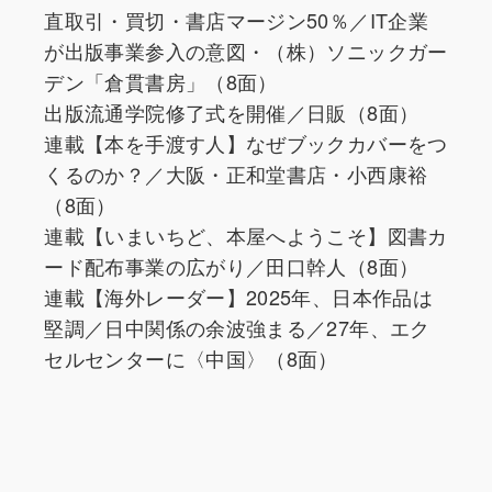
直取引・買切・書店マージン50％／IT企業
が出版事業参入の意図・（株）ソニックガー
デン「倉貫書房」（8面）
出版流通学院修了式を開催／日販（8面）
連載【本を手渡す人】なぜブックカバーをつ
くるのか？／大阪・正和堂書店・小西康裕
（8面）
連載【いまいちど、本屋へようこそ】図書カ
ード配布事業の広がり／田口幹人（8面）
連載【海外レーダー】2025年、日本作品は
堅調／日中関係の余波強まる／27年、エク
セルセンターに〈中国〉（8面）