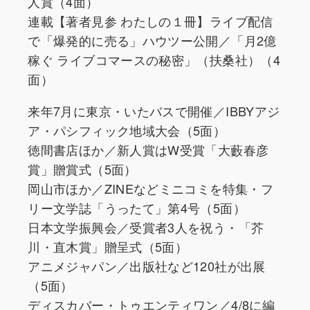
人賞（4面）
連載【著者見参 わたしの１冊】ライブ配信
で「爆発的に売る」ハウツー公開／「月2億
稼ぐ ライブコマースの秘密」（扶桑社）（4
面）
来年7月に東京・いたバスで開催／IBBYアジ
ア・パシフィック地域大会（5面）
徳間書店ほか／新人賞はW受賞「大藪春彦
賞」贈賞式（5面）
岡山市ほか／ZINEなどミニコミを特集・フ
リー文学誌「うったて」第4号（5面）
日本文学振興会／受賞者3人を祝う・「芥
川・直木賞」贈呈式（5面）
アニメジャパン／出版社など120社が出展
（5面）
ディスカバー・トゥエンティワン／4/8に編