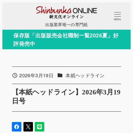
メ
イ
MENU
ン
出版業界唯一の専門紙
コ
保存版「出版販売会社職制一覧2026夏」好
ン
評発売中
テ
ン
ツ
へ
カテゴリー
2026年3月19日
本紙ヘッドライン
投稿日
移
動
【本紙ヘッドライン】2026年3月19
日号