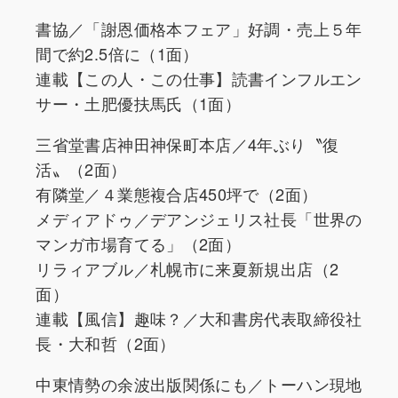
書協／「謝恩価格本フェア」好調・売上５年
間で約2.5倍に（1面）
連載【この人・この仕事】読書インフルエン
サー・土肥優扶馬氏（1面）
三省堂書店神田神保町本店／4年ぶり〝復
活〟（2面）
有隣堂／４業態複合店450坪で（2面）
メディアドゥ／デアンジェリス社長「世界の
マンガ市場育てる」（2面）
リラィアブル／札幌市に来夏新規出店（2
面）
連載【風信】趣味？／大和書房代表取締役社
長・大和哲（2面）
中東情勢の余波出版関係にも／トーハン現地