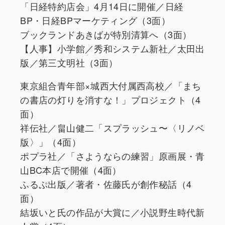
「日経特約店会」4月14日に開催／日経
BP・日経BPマーケティング（3面）
ブックランドあきばが特別清算へ（3面）
【人事】小学館／秀和システム新社／太田出
版／第三文明社（3面）
東京組合青年部×城西大付属西高校／「まち
の書店の灯りを消すな！」プロジェクト（4
面）
祥伝社／畠山健二「スプラッシュ〜〈リノベ
版〉」（4面）
ポプラ社／「さようならの練習」原画展・青
山BC本店で開催（4面）
ふるぷ出版／著者・佐藤氏が創作秘話（4
面）
結坂いと氏の作品が大賞に／小説野生時代新