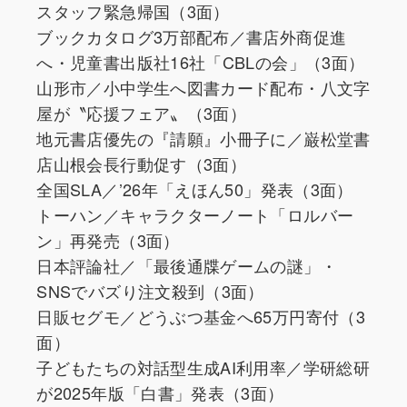
スタッフ緊急帰国（3面）
ブックカタログ3万部配布／書店外商促進
へ・児童書出版社16社「CBLの会」（3面）
山形市／小中学生へ図書カード配布・八文字
屋が〝応援フェア〟（3面）
地元書店優先の『請願』小冊子に／巌松堂書
店山根会長行動促す（3面）
全国SLA／’26年「えほん50」発表（3面）
トーハン／キャラクターノート「ロルバー
ン」再発売（3面）
日本評論社／「最後通牒ゲームの謎」・
SNSでバズり注文殺到（3面）
日販セグモ／どうぶつ基金へ65万円寄付（3
面）
子どもたちの対話型生成AI利用率／学研総研
が2025年版「白書」発表（3面）