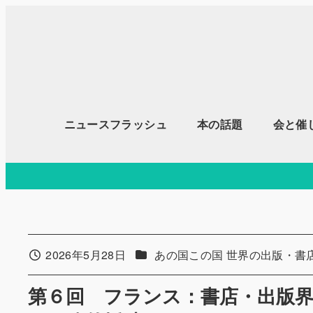
メ
イ
ン
コ
ン
テ
ニュースフラッシュ
本の話題
会と催
ン
ツ
へ
移
動
カテゴリー
2026年5月28日
あの国この国 世界の出版・書
投稿日
第６回 フランス：書店・出版