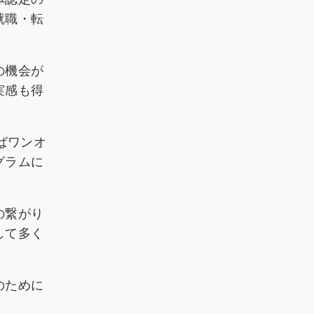
就職・転
の機会が
実感も得
ばワンオ
グラムに
の繋がり
して多く
のために