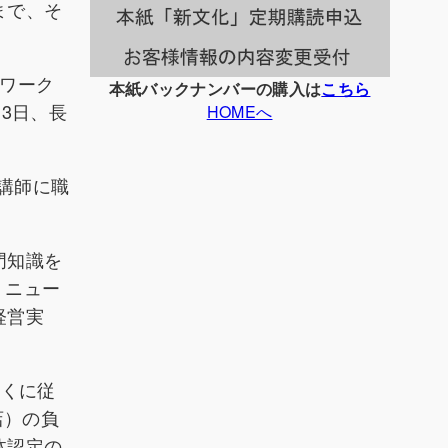
まで、そ
ワーク
本紙バックナンバーの購入は
こちら
3日、長
HOMEへ
講師に職
門知識を
、ニュー
経営実
とくに従
店）の負
体認定の