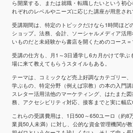
ら開業する、または就職・転職したいという初心
れぞれのレベルやニーズに応じた講座が用意され
受講期間は、特定のトピックだけなら1時間ほど
ショップ。法務、会計、ソーシャルメディア活用
いものだと未経験から書店を開くためのコース＝
受講の仕方も、月1～3日通学し6カ月かけて学ぶ
場に来て教えてもらうスタイルもある。
テーマは、コミックなど売上好調なカテゴリー、
学ぶもの、特定分野（例えば宗教）の本の入門講座、P
スレター活用法他のマーケティング、はたまた図
務、アクセシビリティ対応、接客までと実に幅広
これらの受講費用は、1日500～650ユーロ（約
業員50人未満）に対し、公的な資金管理機関が教
担ゼロというケースも珍しくない。そして中・長