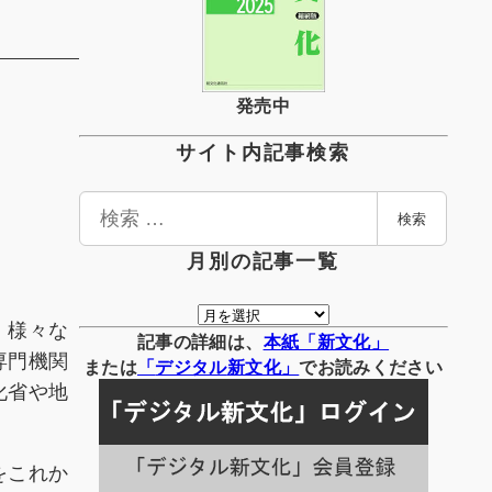
発売中
サイト内記事検索
検
検索
索
月別の記事一覧
月
、様々な
別
記事の詳細は、
本紙「新文化」
専門機関
の
または
「
デジタル
新文化」
でお読みください
化省や地
記
事
一
覧
をこれか