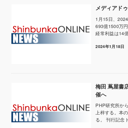
メディアドゥ
1月15日、20
693億1500
経常利益は14億3
2024年1月18日
投稿日
梅田 蔦屋書
催へ
PHP研究所か
上梓する。本
る。 刊行記念ト