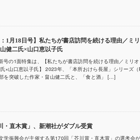
：1月18日号】私たちが書店訪問を続ける理由／ミ
山健二氏×山口恵以子氏
新号の1面特集は、【私たちが書店訪問を続ける理由／ミリオ
氏×山口恵以子氏】 2023年、「本所おけら長屋」シリーズ（
万部を突破した作家・畠山健二氏と、「食と酒」 […]
芥川・直木賞」、新潮社がダブル受賞
本文学振興会が主催する第170回「芥川賞・直木賞」の選考会