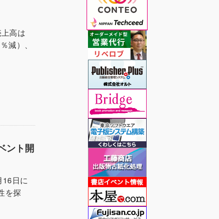
売上高は
.1％減）、
ベント開
16日に
性を探