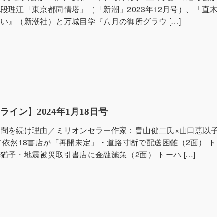
段理江「東京都同情塔」（「新潮」2023年12月号）、「直
い』（新潮社）と万城目学『八月の御所グラウ […]
イン】2024年1月18日号
問を続け理由／ミリオンセラー作家：畠山健二氏×山口恵以子
／依然18書店が「再開未定」・道路寸断で配送困難（2面） 
猶予・地震被災取引書店に金融施策（2面） トーハ […]