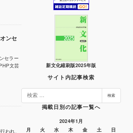
リオンセ
ンセラー
新文化縮刷版2025年版
PHP文芸
サイト内記事検索
検
検索
索
掲載日別の記事一覧へ
2024年1月
月
火
水
木
金
土
日
が行われ、