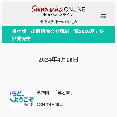
メ
イ
MENU
ン
出版業界唯一の専門紙
コ
保存版「出版販売会社職制一覧2026夏」好
ン
評発売中
テ
ン
ツ
2024年4月18日
へ
移
動
第79回 「蔵と書」
2024年4月18日
投稿日