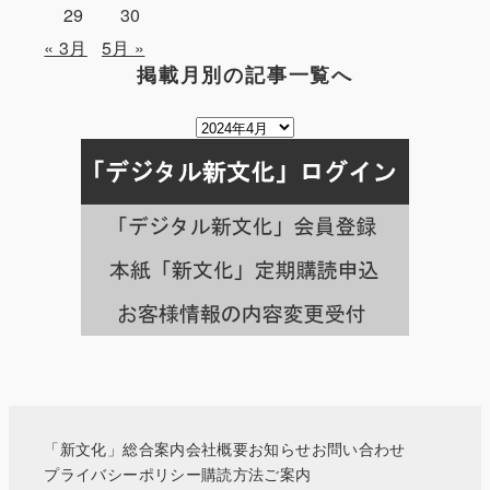
29
30
« 3月
5月 »
掲載月別の記事一覧へ
掲
載
月
別
の
記
事
一
覧
へ
「新文化」総合案内
会社概要
お知らせ
お問い合わせ
プライバシーポリシー
購読方法ご案内