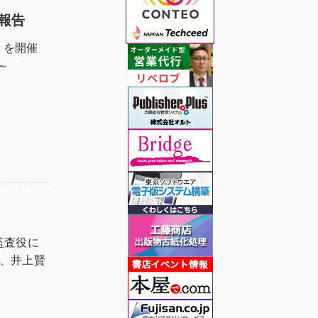
と報告
4」を開催
～
監査役に
、井上賢