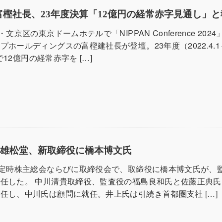
富樫社長、23年度決算「12億円の経常赤字見通し」
文京区の東京ドームホテルで「NIPPAN Conference 202
プホールディングスの富樫建社長が登壇。23年度（2022.4.1
算で12億円の経常赤字を […]
善雄松堂、新取締役に橋本博文氏
の定時株主総会ならびに取締役会で、取締役に橋本博文氏が、
任した。 中川清貴取締役、監査役の福島良和氏と佐藤正典氏
任し、中川氏は顧問に就任。井上氏は引続き首都圏支社 […]