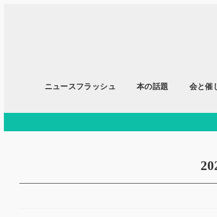
メ
イ
ン
コ
ン
テ
ニュースフラッシュ
本の話題
会と催
ン
ツ
へ
移
動
2