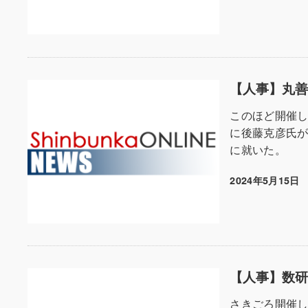
【人事】丸
このほど開催
に後藤克彦氏が
に就いた。
2024年5月15日
投稿日
【人事】数
さきごろ開催