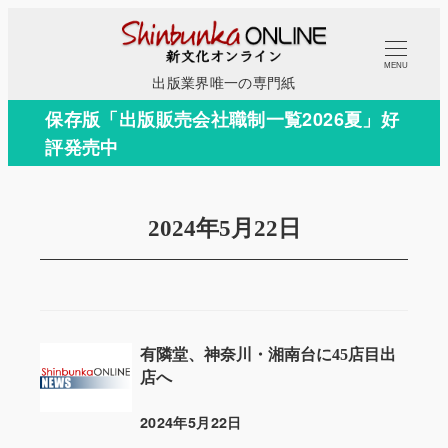
メ
イ
MENU
ン
出版業界唯一の専門紙
コ
保存版「出版販売会社職制一覧2026夏」好
ン
評発売中
テ
ン
ツ
2024年5月22日
へ
移
動
有隣堂、神奈川・湘南台に45店目出
店へ
2024年5月22日
投稿日