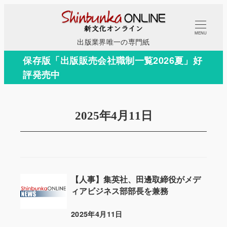
メ
イ
MENU
ン
出版業界唯一の専門紙
コ
保存版「出版販売会社職制一覧2026夏」好
ン
評発売中
テ
ン
ツ
2025年4月11日
へ
移
動
【人事】集英社、田邊取締役がメデ
ィアビジネス部部長を兼務
2025年4月11日
投稿日