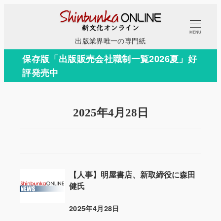
メ
イ
MENU
ン
出版業界唯一の専門紙
コ
保存版「出版販売会社職制一覧2026夏」好
ン
評発売中
テ
ン
ツ
2025年4月28日
へ
移
動
【人事】明屋書店、新取締役に森田
健氏
2025年4月28日
投稿日