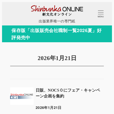
メ
イ
MENU
ン
出版業界唯一の専門紙
コ
保存版「出版販売会社職制一覧2026夏」好
ン
評発売中
テ
ン
ツ
2026年1月21日
へ
移
動
日販、NOCS０にフェア・キャンペ
ーン企画を集約
2026年1月21日
投稿日