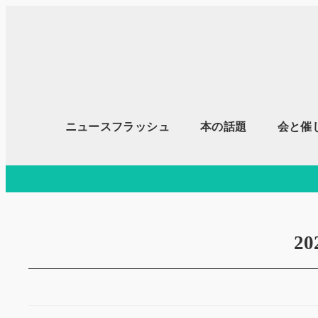
メ
イ
ン
コ
ン
テ
ニュースフラッシュ
本の話題
会と催
ン
ツ
へ
移
動
2