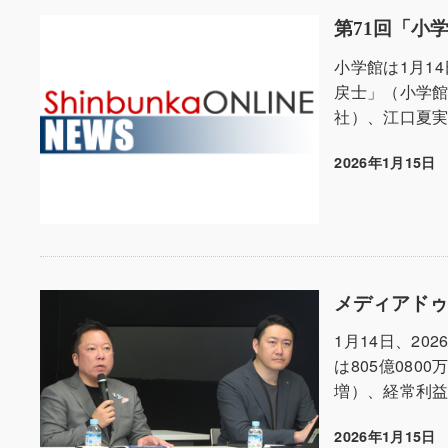
第71回「小
小学館は1月1
戻士」（小学館
社）、江口夏実
2026年1月15日
投稿日
メディアドゥ
1月14日、20
は805億080
増）、経常利益は1
2026年1月15日
投稿日