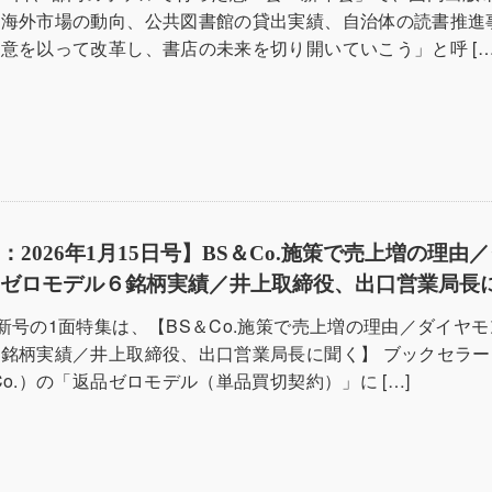
、海外市場の動向、公共図書館の貸出実績、自治体の読書推進
意を以って改革し、書店の未来を切り開いていこう」と呼 […
2026年1月15日号】BS＆Co.施策で売上増の理由
品ゼロモデル６銘柄実績／井上取締役、出口営業局長
新号の1面特集は、【BS＆Co.施策で売上増の理由／ダイヤ
銘柄実績／井上取締役、出口営業局長に聞く】 ブックセラー
Co.）の「返品ゼロモデル（単品買切契約）」に […]