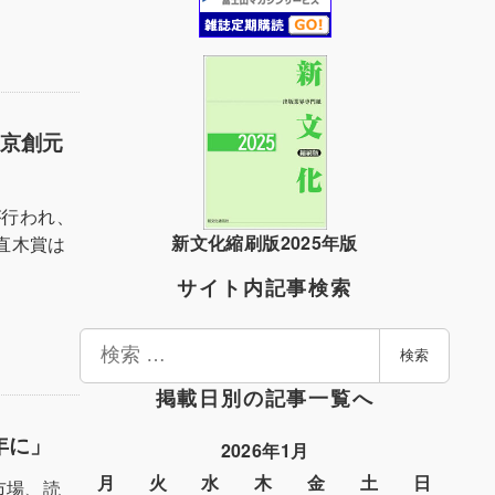
東京創元
が行われ、
新文化縮刷版2025年版
直木賞は
サイト内記事検索
検
検索
索
掲載日別の記事一覧へ
年に」
2026年1月
月
火
水
木
金
土
日
市場、読