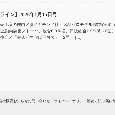
イン】2026年1月15日号
策で売上増の理由／ダイヤモンド社・返品ゼロモデル6銘柄実績（
売上動向調査／トーハン総合0.9％増、日販総合1.2％減（2面）
換会／「書店活性化は不可欠」（2面） […]
会社概要
お知らせ
お問い合わせ
プライバシーポリシー
購読方法ご案内