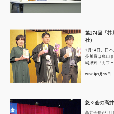
第174回「
社）
1月14日、日
芥川賞は鳥山
嶋津輝『カフェ
2026年1月15日
投稿日
悠々会の高
高井会長が1月