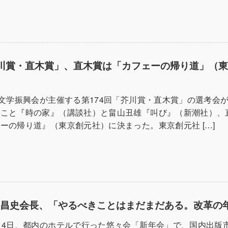
芥川賞・直木賞」、直木賞は「カフェーの帰り道」（
本文学振興会が主催する第174回「芥川賞・直木賞」の選考会
まこと『時の家』（講談社）と畠山丑雄『叫び』（新潮社）、
ーの帰り道』（東京創元社）に決まった。東京創元社 […]
井昌史会長、「やるべきことはまだまだある。改革の
14日、都内のホテルで行った悠々会「新年会」で、国内出版