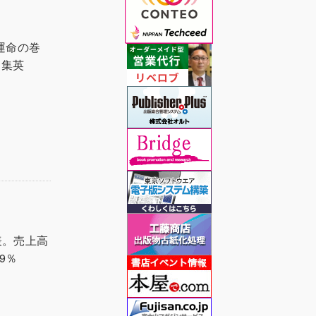
運命の巻
（集英
発表。売上高
9％