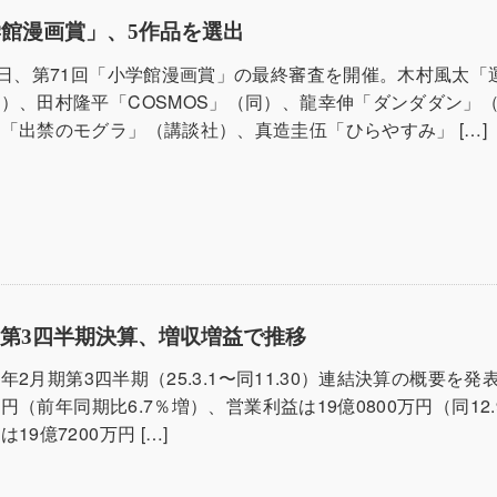
学館漫画賞」、5作品を選出
4日、第71回「小学館漫画賞」の最終審査を開催。木村風太「
）、田村隆平「COSMOS」（同）、龍幸伸「ダンダダン」
「出禁のモグラ」（講談社）、真造圭伍「ひらやすみ」 […]
第3四半期決算、増収増益で推移
26年2月期第3四半期（25.3.1〜同11.30）連結決算の概要を
0万円（前年同期比6.7％増）、営業利益は19億0800万円（同12.
9億7200万円 […]