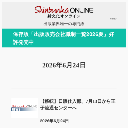
メ
イ
MENU
ン
出版業界唯一の専門紙
コ
保存版「出版販売会社職制一覧2026夏」好
ン
評発売中
テ
ン
ツ
2026年6月24日
へ
移
動
【移転】日販仕入部、7月13日から王
子流通センターへ
2026年6月24日
投稿日