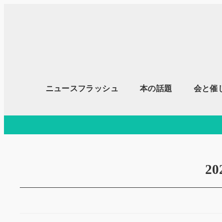
メ
イ
ン
コ
ン
テ
ニュースフラッシュ
本の話題
会と催
ン
ツ
へ
移
動
2