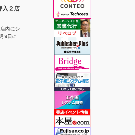
導入２店
、店内にシ
9月9日に