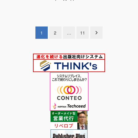
投稿日
投
1
2
…
11
稿
の
ペ
ー
ジ
送
り