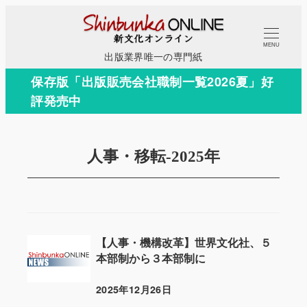
メ
イ
MENU
ン
出版業界唯一の専門紙
コ
保存版「出版販売会社職制一覧2026夏」好
ン
評発売中
テ
ン
ツ
人事・移転-2025年
へ
移
動
【人事・機構改革】世界文化社、５
本部制から３本部制に
2025年12月26日
投稿日