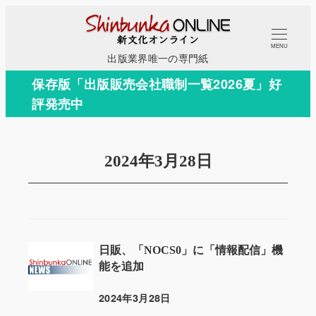
メ
イ
MENU
ン
出版業界唯一の専門紙
コ
保存版「出版販売会社職制一覧2026夏」好
ン
評発売中
テ
ン
ツ
2024年3月28日
へ
移
動
日販、「NOCS0」に「情報配信」機
能を追加
2024年3月28日
投稿日