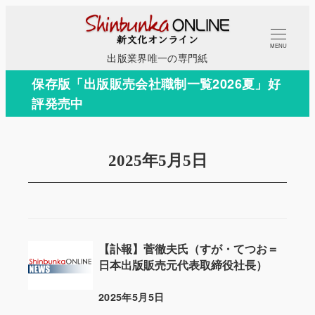
メ
イ
MENU
ン
出版業界唯一の専門紙
コ
保存版「出版販売会社職制一覧2026夏」好
ン
評発売中
テ
ン
ツ
2025年5月5日
へ
移
動
【訃報】菅徹夫氏（すが・てつお＝
日本出版販売元代表取締役社長）
2025年5月5日
投稿日