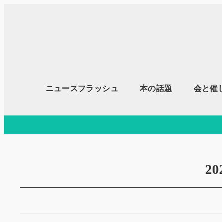
メ
イ
ン
コ
ン
テ
ニュースフラッシュ
本の話題
会と催
ン
ツ
へ
移
動
2