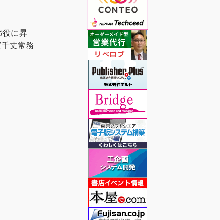
締役に昇
濱千丈常務