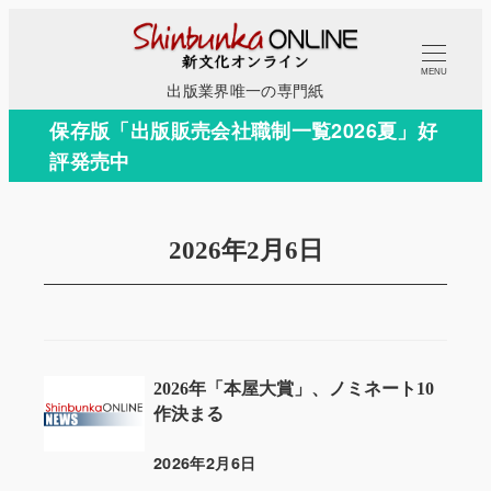
メ
イ
MENU
ン
出版業界唯一の専門紙
コ
保存版「出版販売会社職制一覧2026夏」好
ン
評発売中
テ
ン
ツ
2026年2月6日
へ
移
動
2026年「本屋大賞」、ノミネート10
作決まる
2026年2月6日
投稿日