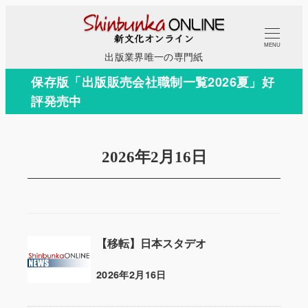
メ
イ
MENU
ン
出版業界唯一の専門紙
コ
保存版「出版販売会社職制一覧2026夏」好
ン
評発売中
テ
ン
ツ
2026年2月16日
へ
移
動
【移転】日本スタデオ
2026年2月16日
投稿日