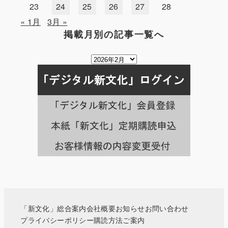
23
24
25
26
27
28
« 1月
3月 »
掲載月別の記事一覧へ
掲
載
月
別
の
記
事
一
覧
へ
「新文化」総合案内
会社概要
お知らせ
お問い合わせ
プライバシーポリシー
購読方法ご案内