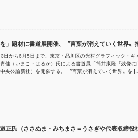
紅を」題材に書道展開催、〝言葉が消えていく世界〟
13日から6月5日まで、東京・品川区の光村グラフィック・ギ
子青佳（いまこ・はるか）氏による書道展「筒井康隆『残像に
中央公論新社）を開催する。 〝言葉が消えていく世界〟を […
沼道正氏（ささぬま・みちまさ＝うさぎや代表取締役