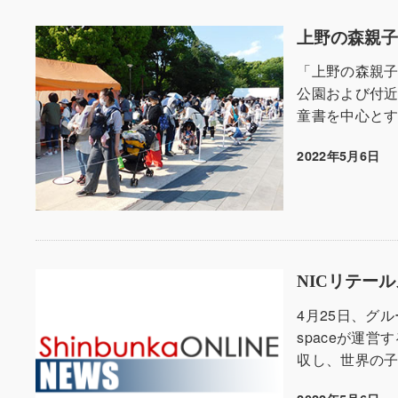
上野の森親子
「上野の森親子
公園および付近
童書を中心とす
2022年5月6日
投稿日
NICリテー
4月25日、グ
spaceが運
収し、世界の子