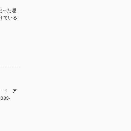
だった思
けている
2－1 ア
83-