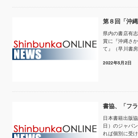
第８回「沖
県内の書店有志
賞に『沖縄さ
て』（早川書房
2022年5月2日
投稿日
書協、「フラ
日本書籍出版協
日）のジャパン
れば個別に受け