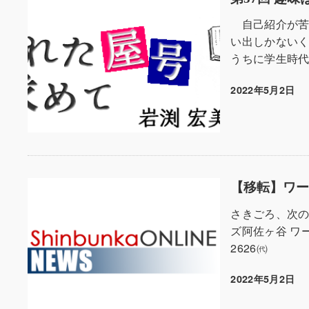
自己紹介が苦
い出しかない
うちに学生時代
2022年5月2日
投稿日
【移転】ワ
さきごろ、次の住
ズ阿佐ヶ谷 ワール
2626㈹
2022年5月2日
投稿日