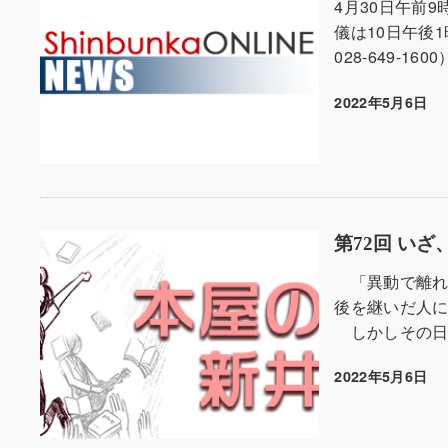
4月30日午前
儀は10日午後
028-649-1
2022年5月6日
投稿日
第72回 い
「異動で離れ
後を継いだ人
しかしその日の
2022年5月6日
投稿日