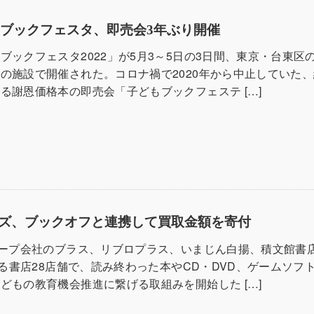
ブックフェスタ、即売会3年ぶり開催
ブックフェスタ2022」が5月3～5日の3日間、東京・台東区
の施設で開催された。コロナ禍で2020年から中止していた
る謝恩価格本の即売会「子どもブックフェステ […]
ルズ、ブックオフと連携して買取金額を寄付
ループ会社のブラス、リブロプラス、いまじん白揚、積文館書
営する書店28店舗で、読み終わった本やCD・DVD、ゲームソフ
どもの教育機会推進に繋げる取組みを開始した […]