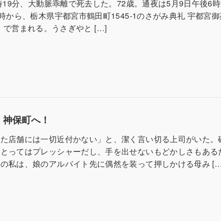
9時19分、大動脈乖離で死去した。72歳。通夜は5月9日午後6
1時から、栃木県宇都宮市鶴田町1545-1のさがみ典礼 宇都宮
600）で営まれる。うさぎやと […]
ざ、神保町へ！
た店舗には一切近付かない」と、潔く言い切る上司がいた。
にとってはプレッシャーだし、手を出せないもどかしさもある
私は、娘のアルバイト先に偶然を装って押しかける母み […