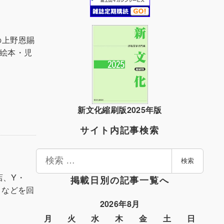
の上野恩賜
、絵本・児
新文化縮刷版2025年版
サイト内記事検索
検
検索
索
店、Y・
掲載日別の記事一覧へ
トなどを回
2026年8月
月
火
水
木
金
土
日