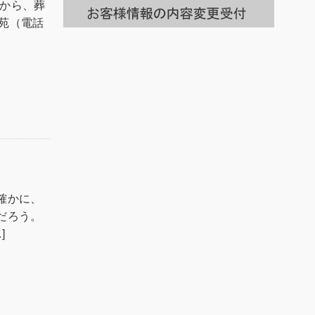
時から、葬
一
覧
御苑（電話
へ
確かに、
だろう。
]