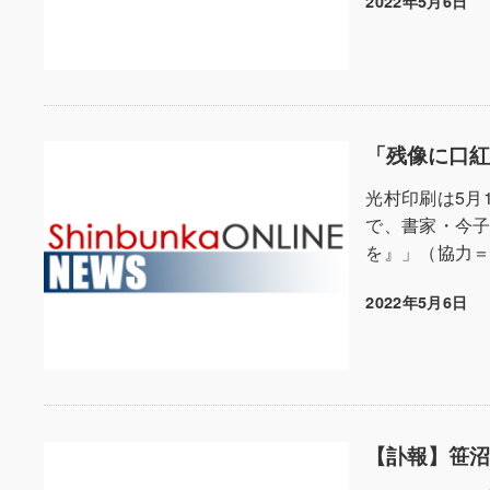
2022年5月6日
投稿日
「残像に口
光村印刷は5月
で、書家・今
を』」（協力＝
2022年5月6日
投稿日
【訃報】笹