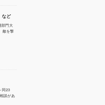
）など
縄部門大
、敵を撃
～同23
相談があ