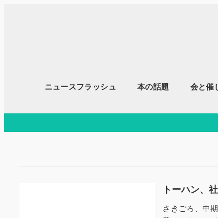
メ
イ
ン
コ
ン
テ
ニュースフラッシュ
本の話題
会と催
ン
ツ
へ
移
動
トーハン、
さきごろ、中期