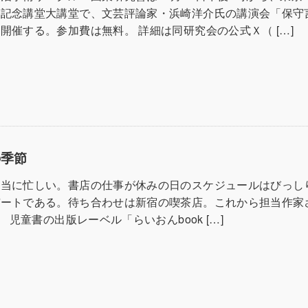
隈記念講堂大講堂で、文芸評論家・浜崎洋介氏の講演会「保守
開催する。参加費は無料。 詳細は同研究会の公式Ｘ（ […]
の季節
本当に忙しい。書店の仕事が休みの日のスケジュールはびっし
デートである。待ち合わせは新宿の喫茶店。これから担当作家
児童書の出版レーベル「らいおんbook […]