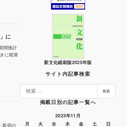
～」に
、期間推計
ぺきに暗算
新文化縮刷版2025年版
サイト内記事検索
検
検索
索
掲載日別の記事一覧へ
2023年11月
月
火
水
木
金
土
日
・新宿の