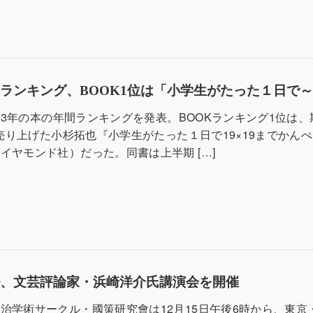
ランキング、BOOK1位は「小学生がたった１日で
2023年の本の年間ランキングを発表。BOOKランキング1位は
部を売り上げた小杉拓也『小学生がたった１日で19×19までかん
イヤモンド社）だった。同書は上半期 […]
ル、文芸評論家・浜崎洋介氏講演会を開催
治学術サークル・國策研究會は12月15日午後6時から、東京