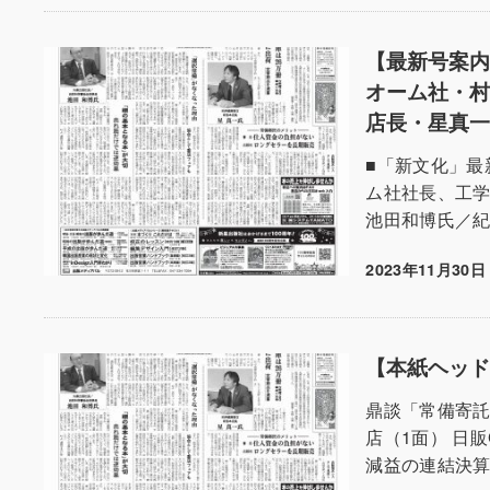
【最新号案内
オーム社・
店長・星真
■「新文化」最
ム社社長、工
池田和博氏／紀
2023年11月30日
投稿日
【本紙ヘッドラ
鼎談「常備寄
店（1面） 日
減益の連結決算（