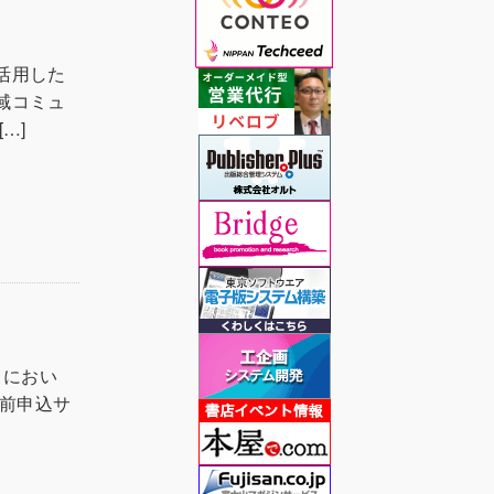
活用した
域コミュ
…]
」におい
事前申込サ