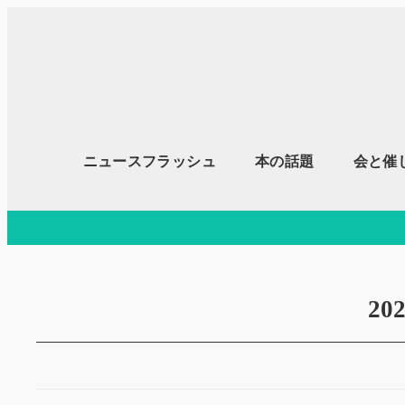
メ
イ
ン
コ
ン
テ
ニュースフラッシュ
本の話題
会と催
ン
ツ
へ
移
動
20