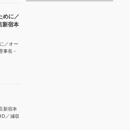
へ
ために／
店新宿本
に／オー
理事長・
店新宿本
HD／減収