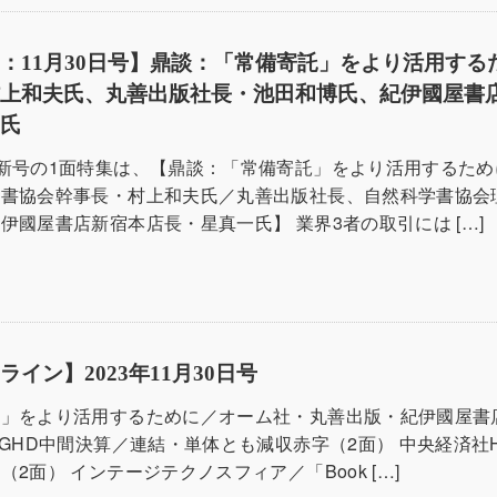
：11月30日号】鼎談：「常備寄託」をより活用する
村上和夫氏、丸善出版社長・池田和博氏、紀伊國屋書
一氏
新号の1面特集は、【鼎談：「常備寄託」をより活用するため
学書協会幹事長・村上和夫氏／丸善出版社長、自然科学書協会
伊國屋書店新宿本店長・星真一氏】 業界3者の取引には […]
イン】2023年11月30日号
託」をより活用するために／オーム社・丸善出版・紀伊國屋書
販GHD中間決算／連結・単体とも減収赤字（2面） 中央経済社
2面） インテージテクノスフィア／「Book […]