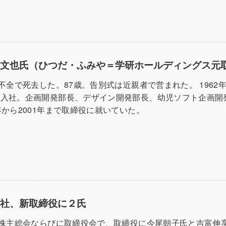
田文也氏（ひつだ・ふみや＝学研ホールディングス元
吸不全で死去した。87歳。告別式は近親者で営まれた。 1962
に入社。企画開発部長、デザイン開発部長、幼児ソフト企画開
年から2001年まで取締役に就いていた。
文社、新取締役に２氏
の株主総会ならびに取締役会で、取締役に今尾朝子氏と吉富伸