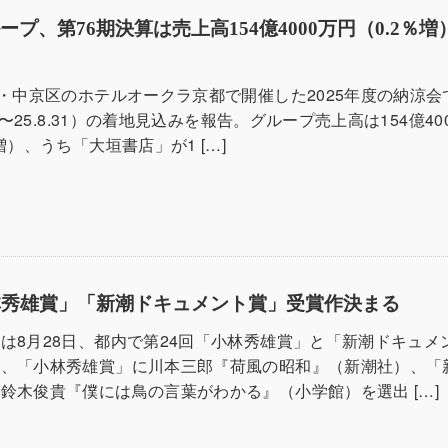
プ、第76期決算は売上高154億4000万円（0.2％
都・中京区のホテルオークラ京都で開催した2025年度の納涼会
.1〜25.8.31）の着地見込みを報告。グループ売上高は154億40
増）、うち「大垣書店」が1 […]
林秀雄賞」「新潮ドキュメント賞」受賞作決まる
は8月28日、都内で第24回「小林秀雄賞」と「新潮ドキュメ
い、「小林秀雄賞」に川本三郎『荷風の昭和』（新潮社）、「
鈴木俊貴『僕には鳥の言葉がわかる』（小学館）を選出 […]