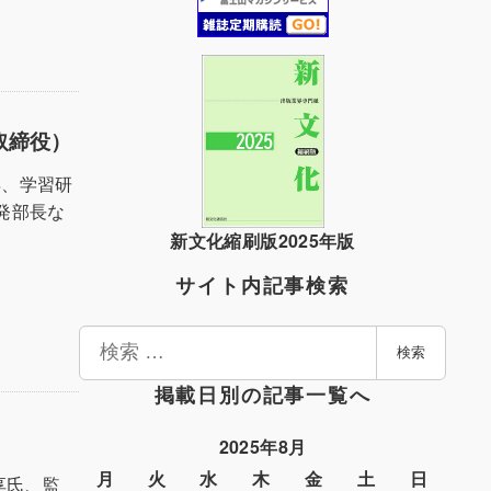
取締役）
年、学習研
発部長な
新文化縮刷版2025年版
サイト内記事検索
検
検索
索
掲載日別の記事一覧へ
2025年8月
月
火
水
木
金
土
日
享氏、監