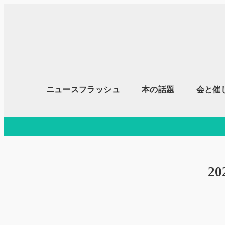
メ
イ
ン
コ
ン
テ
ニュースフラッシュ
本の話題
会と催
ン
ツ
へ
移
動
2