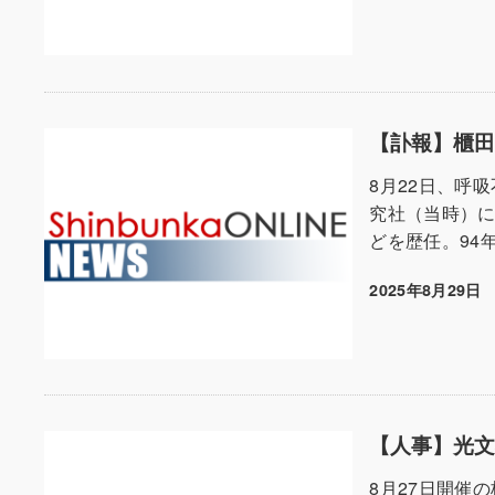
【訃報】櫃
8月22日、呼
究社（当時）
どを歴任。94
2025年8月29日
投稿日
【人事】光
8月27日開催