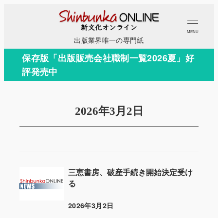
メ
イ
MENU
ン
出版業界唯一の専門紙
コ
保存版「出版販売会社職制一覧2026夏」好
ン
評発売中
テ
ン
ツ
2026年3月2日
へ
移
動
三恵書房、破産手続き開始決定受け
る
2026年3月2日
投稿日