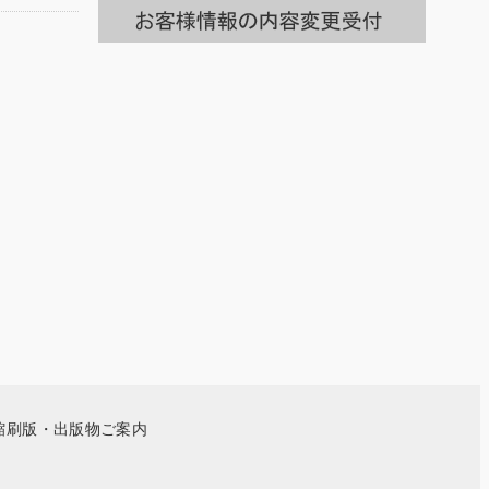
一
覧
へ
縮刷版・出版物ご案内