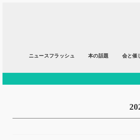
メ
イ
ン
コ
ン
テ
ニュースフラッシュ
本の話題
会と催
ン
ツ
へ
移
動
2