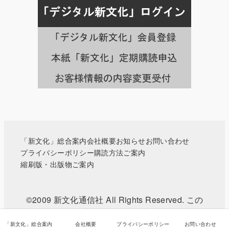
載
月
別
の
記
事
一
覧
へ
「新文化」総合案内
会社概要
お知らせ
お問い合わせ
プライバシーポリシー
購読方法ご案内
縮刷版・出版物ご案内
©2009 新文化通信社 All Rights Reserved. この
WEBサイトに掲載されている記事・写真などの無
断転載を禁じます。
「新文化」総合案内
会社概要
プライバシーポリシー
お問い合わせ