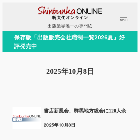
メ
イ
MENU
ン
出版業界唯一の専門紙
コ
保存版「出版販売会社職制一覧2026夏」好
ン
評発売中
テ
ン
ツ
2025年10月8日
へ
移
動
書店新風会、群馬地方総会に120人余
2025年10月8日
投稿日