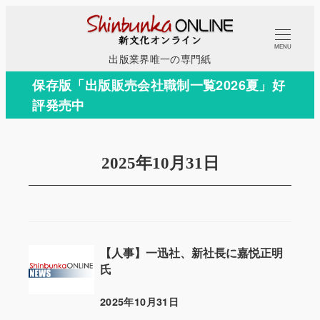
メ
イ
MENU
ン
出版業界唯一の専門紙
コ
保存版「出版販売会社職制一覧2026夏」好
ン
評発売中
テ
ン
ツ
2025年10月31日
へ
移
動
【人事】一迅社、新社長に嘉悦正明
氏
2025年10月31日
投稿日